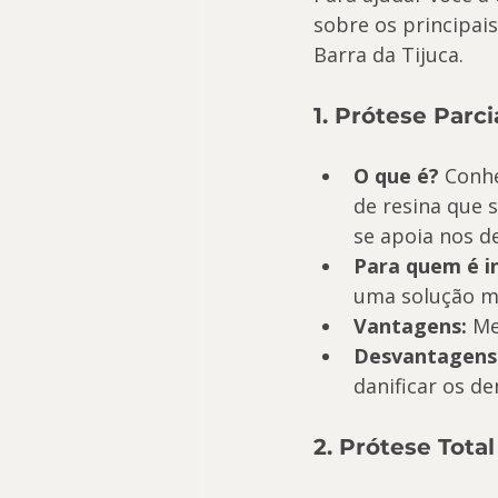
sobre os principai
Barra da Tijuca.
1. Prótese Parc
O que é?
 Conh
de resina que 
se apoia nos d
Para quem é i
uma solução ma
Vantagens:
 Me
Desvantagens
danificar os d
2. Prótese Tota