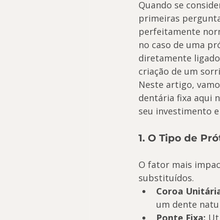
Quando se consider
primeiras pergunta
perfeitamente norm
no caso de uma prót
diretamente ligado
criação de um sorr
Neste artigo, vamo
dentária fixa aqui 
seu investimento 
1. O Tipo de Pr
O fator mais impac
substituídos.
Coroa Unitária
um dente natu
Ponte Fixa:
 Ut