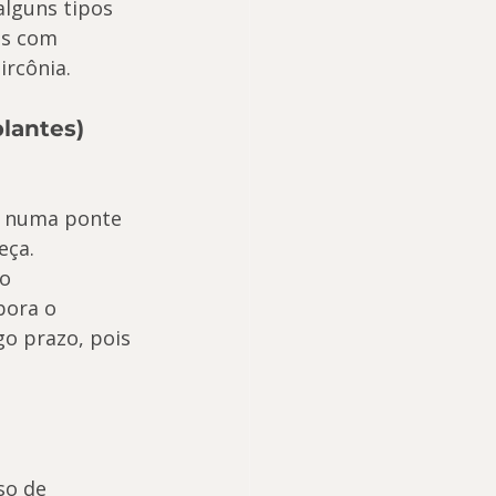
lguns tipos 
as com 
ircônia.
lantes)
o numa ponte 
eça.
o 
bora o 
go prazo, pois 
so de 