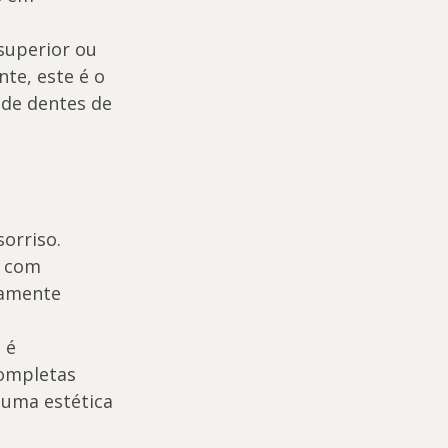
superior ou 
te, este é o 
 de dentes de 
sorriso.
, com 
tamente 
 é 
ompletas 
uma estética 