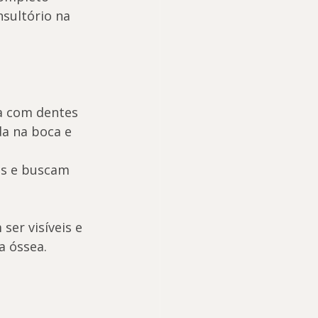
sultório na 
a com dentes 
da na boca e 
es e buscam 
er visíveis e 
a óssea.