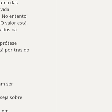
 uma das 
vida 
. No entanto, 
O valor está 
vidos na 
prótese 
tá por trás do 
am ser 
seja sobre 
s em 