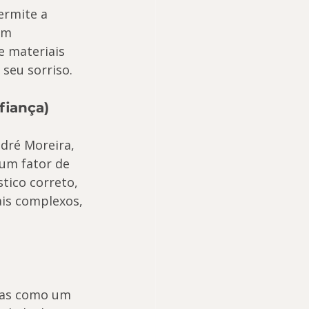
ermite a 
om 
e materiais 
 seu sorriso.
fiança)
dré Moreira, 
 um fator de 
tico correto, 
is complexos, 
mas como um 